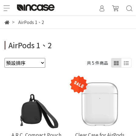
AirPods 1、2
AirPods 1、2
共 5 件商品
A.R.C. Compact Pouch
Clear Case for AirPods