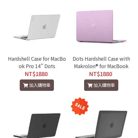
Hardshell Case for MacBo
Dots Hardshell Case with
ok Pro 14'' Dots
Makrolon® for MacBook
NT$1880
Air 13"(M2-M5, 2022-202
NT$1880
5)
加入購物車
加入購物車