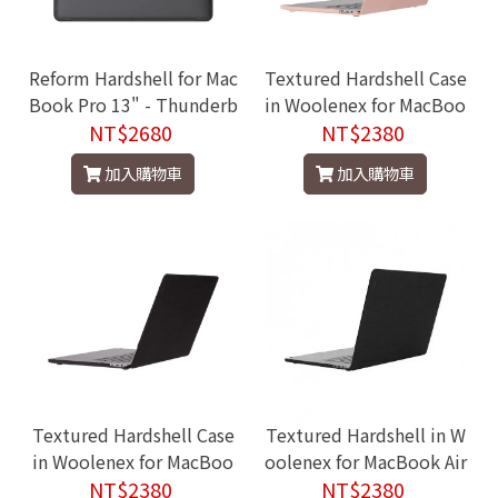
Reform Hardshell for Mac
Textured Hardshell Case
Book Pro 13" - Thunderb
in Woolenex for MacBoo
olt 3 (USB-C) 2020~2022
NT$2680
NT$2380
k Pro 16"
加入購物車
加入購物車
Textured Hardshell Case
Textured Hardshell in W
in Woolenex for MacBoo
oolenex for MacBook Air
NT$2380
k Pro 16"
13" Retina 2020
NT$2380