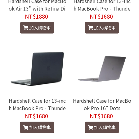
Hardshell Case for MacBo
Hardshell Case for 13-inc
ok Air 13'' with Retina Di
h MacBook Pro - Thunde
splay Dots 2020
NT$1880
rbolt 3 (USB-C) Dots
NT$1680
加入購物車
加入購物車
Hardshell Case for 13-inc
Hardshell Case for MacBo
h MacBook Pro - Thunde
ok Pro 16" Dots
rbolt 3 (USB-C) Dots
NT$1680
NT$1680
加入購物車
加入購物車