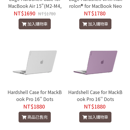
MacBook Air 15"(M2-M4,
rolon® for MacBook Neo
NT$1690
2022-2025)
NT$1780
13"
NT$1780
加入購物車
加入購物車
Hardshell Case for MackB
Hardshell Case for MackB
ook Pro 16'' Dots
ook Pro 16'' Dots
NT$1880
NT$1880
商品已售完
加入購物車