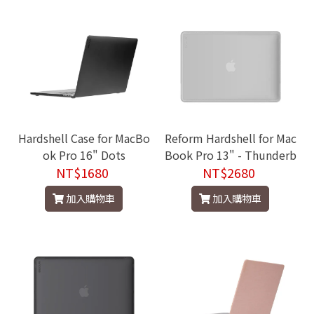
Hardshell Case for MacBo
Reform Hardshell for Mac
ok Pro 16" Dots
Book Pro 13" - Thunderb
NT$1680
olt 3 (USB-C) 2020~2022
NT$2680
加入購物車
加入購物車