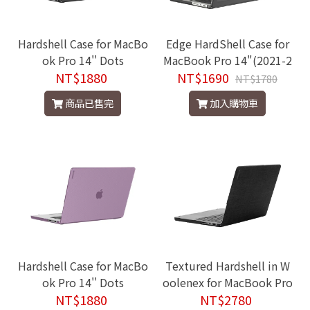
Hardshell Case for MacBo
Edge HardShell Case for
ok Pro 14'' Dots
MacBook Pro 14"(2021-2
NT$1880
NT$1690
024年)
NT$1780
商品已售完
加入購物車
Hardshell Case for MacBo
Textured Hardshell in W
ok Pro 14'' Dots
oolenex for MacBook Pro
NT$1880
NT$2780
14''