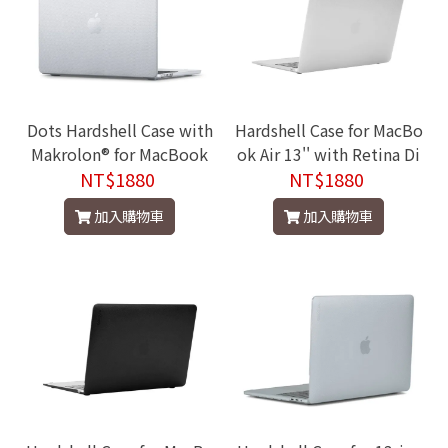
Dots Hardshell Case with
Hardshell Case for MacBo
Makrolon® for MacBook
ok Air 13'' with Retina Di
Air 13"(M2-M5, 2022-202
NT$1880
splay Dots 2020
NT$1880
5)
加入購物車
加入購物車