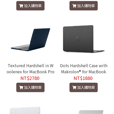
加入購物車
加入購物車
Textured Hardshell in W
Dots Hardshell Case with
oolenex for MacBook Pro
Makrolon® for MacBook
NT$2780
14''
Air 13"(M2-M5, 2022-202
NT$1880
5)
加入購物車
加入購物車