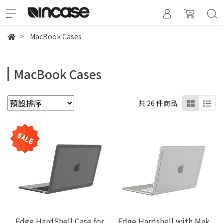
MacBook Cases
MacBook Cases
共 26 件商品
Edge HardShell Case for
Edge Hardshell with Mak