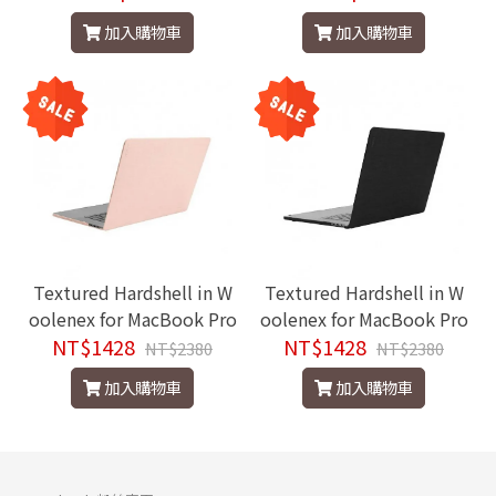
加入購物車
加入購物車
Textured Hardshell in W
Textured Hardshell in W
oolenex for MacBook Pro
oolenex for MacBook Pro
13"-Thunderbolt 3 (USB-
NT$1428
13"-Thunderbolt 3 (USB-
NT$1428
NT$2380
NT$2380
C) 2020~2022
C) 2020~2022
加入購物車
加入購物車